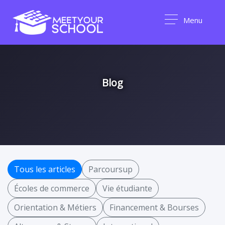
Menu
Blog
Tous les articles
Parcoursup
Écoles de commerce
Vie étudiante
Orientation & Métiers
Financement & Bourses