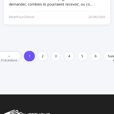
demander, combien ils pourraient recevoir, ou co...
MeetYourSchool
25/06/2026
«
1
2
3
4
5
6
Sui
Précédent