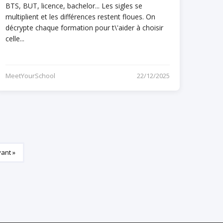
BTS, BUT, licence, bachelor... Les sigles se
multiplient et les différences restent floues. On
décrypte chaque formation pour t\'aider à choisir
celle...
MeetYourSchool
22/12/2025
vant »