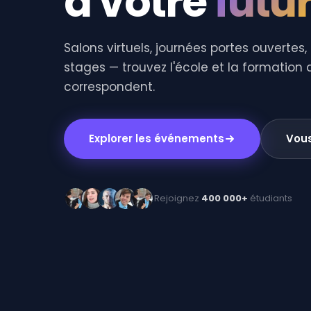
à votre
futu
Salons virtuels, journées portes ouvertes,
stages — trouvez l'école et la formation 
correspondent.
Explorer les événements
Vous
Rejoignez
400 000+
étudiants