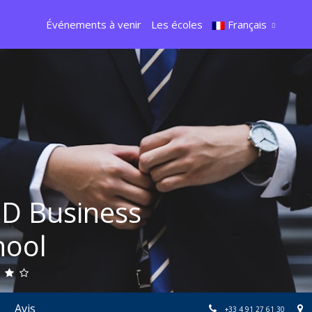
Événements à venir
Les écoles
Français
D Business
hool
Avis
+33 4 91 27 61 30