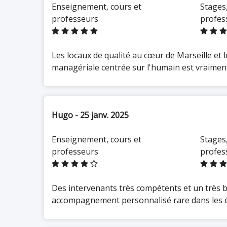
dynamique et un cadre de vie
Enseignement, cours et
Stages,
exceptionnel entre mer et
professeurs
profes
collines.
Chiffres clés
Les locaux de qualité au cœur de Marseille et
Plus de
40 ans d'expérience
managériale centrée sur l'humain est vraiment
dans la formation au
management
Un réseau alumni de plus de
5
000 professionnels
Hugo - 25 janv. 2025
30+ partenariats
internationaux
avec des
universités sur tous les
Enseignement, cours et
Stages,
continents
professeurs
profes
Un
taux d'insertion
professionnelle élevé
grâce à
l'ancrage territorial et au
réseau d'entreprises
Des intervenants très compétents et un très b
partenaires
accompagnement personnalisé rare dans les 
Des promotions à
taille
humaine
garantissant un
accompagnement
personnalisé