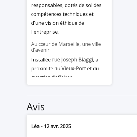
responsables, dotés de solides
compétences techniques et
d'une vision éthique de
l'entreprise.
Au cœur de Marseille, une ville
d'avenir
Installée
rue Joseph Biaggi
, à
proximité du
Vieux-Port
et du
quartier d'affaires
Euroméditerranée, l'EMD
bénéficie d'un emplacement
Avis
stratégique dans la deuxième
ville de France. Marseille, porte
de la Méditerranée, offre un
Léa - 12 avr. 2025
écosystème entrepreneurial