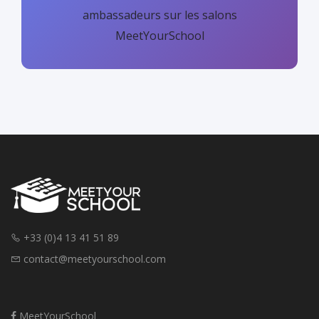
ambassadeurs sur les salons
MeetYourSchool
+33 (0)4 13 41 51 89
contact@meetyourschool.com
MeetYourSchool