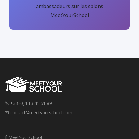
ambassadeurs sur les salons
MeetYourSchool
+33 (0)4 13 41 51 89
contact@meetyourschool.com
MeetYourSchool