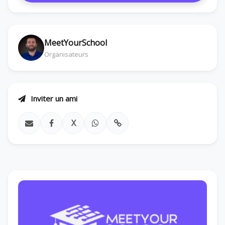
MeetYourSchool
Organisateurs
Inviter un ami
X