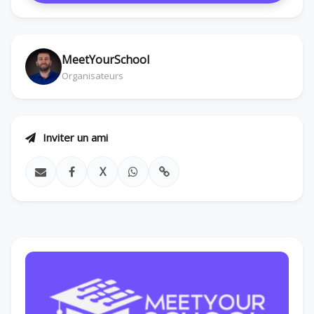
MeetYourSchool
Organisateurs
Inviter un ami
X