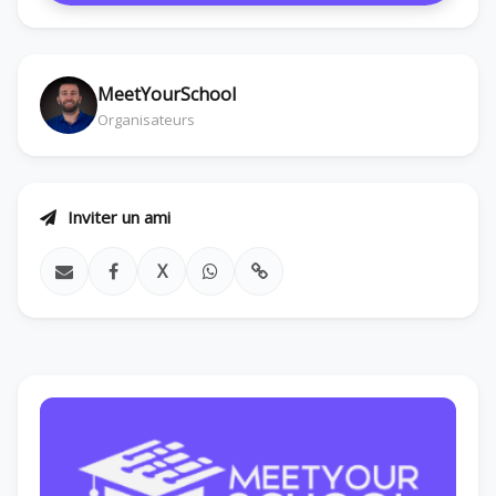
MeetYourSchool
Organisateurs
Inviter un ami
X