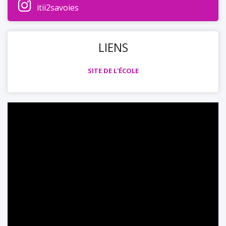
itii2savoies
LIENS
SITE DE L'ÉCOLE