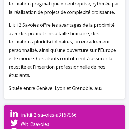
formation pragmatique en entreprise, rythmée par
la réalisation de projets de complexité croissante.
L'itii 2 Savoies offre les avantages de la proximité,
avec des promotions à taille humaine, des
formations pluridisciplinaires, un encadrement
personnalisé, ainsi qu'une ouverture sur l'Europe
et le monde. Ces atouts contribuent à assurer la
réussite et l'insertion professionnelle de nos
étudiants.
Située entre Genève, Lyon et Grenoble, aux
frontières de la Suisse et de l'Italie, l'itii 2 Savoies
joue un rôle important dans le développement
intellectuel et économique régional et
in/itii-2-savoies-a3167566
transfrontalier.
@Itii2savoies