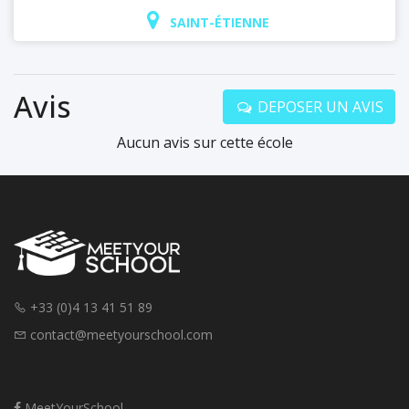
SAINT-ÉTIENNE
Avis
DEPOSER UN AVIS
Aucun avis sur cette école
+33 (0)4 13 41 51 89
contact@meetyourschool.com
MeetYourSchool