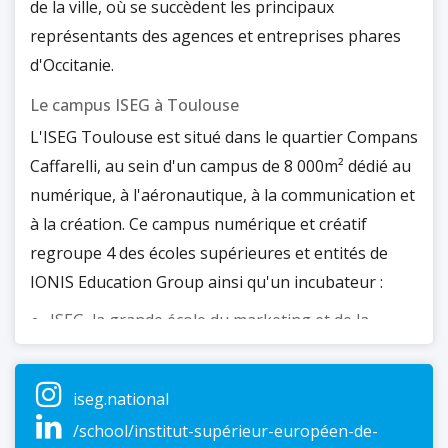
de la ville, où se succèdent les principaux
représentants des agences et entreprises phares
d'Occitanie.
Le campus ISEG à Toulouse
L'ISEG Toulouse est situé dans le quartier Compans
Caffarelli, au sein d'un campus de 8 000m² dédié au
numérique, à l'aéronautique, à la communication et
à la création. Ce campus numérique et créatif
regroupe 4 des écoles supérieures et entités de
IONIS Education Group ainsi qu'un incubateur :
ISEG, la grande école du marketing et de la
communication à l'ère digitale
e-artsup, l'école de la passion créative
EPITECH, l'école référente dans la formation en
iseg.national
expertise informatique
/school/institut-supérieur-européen-de-
ESME Sudria, l'école d'ingénieurs de l'air, de