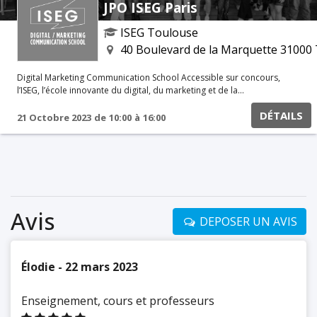
JPO ISEG Paris
ISEG Toulouse
40 Boulevard de la Marquette 31000
Digital Marketing Communication School Accessible sur concours,
l’ISEG, l’école innovante du digital, du marketing et de la
communication, propose un cursus en 5 ans : Bachelor + MBA
DÉTAILS
Spécialisé (accessible en formation initiale ou alternance) après bac.
21 Octobre 2023
de
10:00
à
16:00
Venez découvrir le campus, la pédagogie par projets, les associations,
en bref : votre nouveau terrain de jeu. Notre équipe vous attend,
inscrivez-vous dès maintenant.
Avis
DEPOSER UN AVIS
Élodie - 22 mars 2023
Enseignement, cours et professeurs