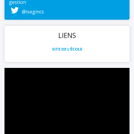
gestion
l'espace et de la mobilité durable
IONIS 361, l'incubateur du groupe IONIS
@isegmcs
Expériences pluridisciplinaires
Bénéficiant d'un lien particulier entre elles, ces
LIENS
entités mettent en place des expériences
pluridisciplinaires permettant aux étudiants de
SITE DE L'ÉCOLE
différents domaines de travailler ensemble,
d'apprendre les uns des autres, d'accroître leur
champ d'apprentissage. Avec une même finalité :
s'ouvrir au monde pour mieux s'y adapter. Le lien
entre les écoles du Groupe IONIS va bien au-delà
de la formation en classe. Les étudiants se
mobilisent aussi pour organiser divers événements
caritatifs ou tout simplement festifs en dehors des
salles de cours.