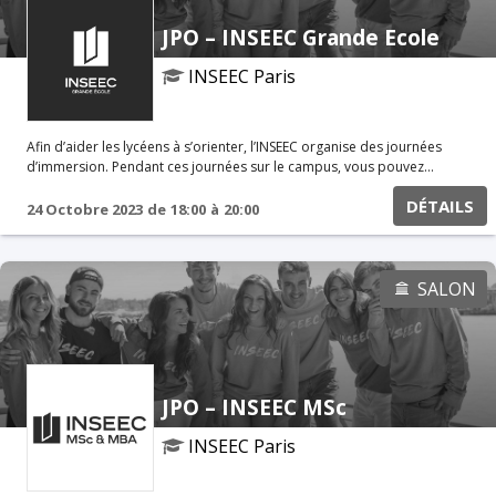
JPO – INSEEC Grande Ecole
INSEEC Paris
Afin d’aider les lycéens à s’orienter, l’INSEEC organise des journées
d’immersion. Pendant ces journées sur le campus, vous pouvez
assister à certains cours, poser des questions aux étudiants et aux
DÉTAILS
professeurs. Vous pouvez également participer à des ateliers
24 Octobre 2023
de
18:00
à
20:00
spécifiques avec nos équipes. Réunion d'informations en ligne Au
programme Présentation du Programme Grande Ecole Témoignages
étudiants & Alumni Rencontre avec les associations
SALON
JPO – INSEEC MSc
INSEEC Paris