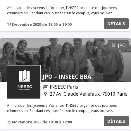
Afin d’aider les lycéens à s’orienter, l’INSEEC organise des journées
d’immersion. Pendant ces journées sur le campus, vous pouvez
assister à certains cours, poser des questions aux étudiants et aux
DÉTAILS
professeurs. Vous pouvez également participer à des ateliers
14 Décembre 2023
de
18:00
à
19:00
spécifiques avec nos équipes. Réunion d'informations en ligne Au
programme Présentation du Programme Grande Ecole Témoignages
étudiants & Alumni Rencontre avec les associations
JPO
JPO – INSEEC BBA
INSEEC Paris
27 Av. Claude Vellefaux, 75010 Paris
Afin d’aider les lycéens à s’orienter, l’INSEEC organise des journées
d’immersion. Pendant ces journées sur le campus, vous pouvez
assister à certains cours, poser des questions aux étudiants et aux
DÉTAILS
professeurs. Vous pouvez également participer à des ateliers
25 Novembre 2023
de
10:30
à
12:00
spécifiques avec nos équipes. Réunion d'informations en ligne Au