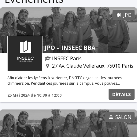
JPO
JPO – INSEEC BBA
INSEEC Paris
27 Av. Claude Vellefaux, 75010 Paris
Afin d’aider les lycéens à s’orienter, l’INSEEC organise des journées
d’immersion. Pendant ces journées sur le campus, vous pouvez
assister à certains cours, poser des questions aux étudiants et aux
DÉTAILS
professeurs. Vous pouvez également participer à des ateliers
25 Mai 2024
de
10:30
à
12:00
spécifiques avec nos équipes. Réunion d'informations en ligne Au
programme Présentation du Programme Grande Ecole Témoignages
étudiants & Alumni Rencontre avec les associations
SALON