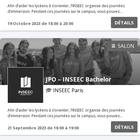
Afin d’aider les lycéens à s’orienter, l’INSEEC organise des journées
d’immersion. Pendant ces journées sur le campus, vous pouvez
assister à certains cours, poser des questions aux étudiants et aux
DÉTAILS
professeurs. Vous pouvez également participer à des ateliers
19 Octobre 2023
de
18:00
à
20:00
spécifiques avec nos équipes. Réunion d'informations en ligne Au
programme Présentation du Programme Grande Ecole Témoignages
étudiants & Alumni Rencontre avec les associations
SALON
JPO – INSEEC Bachelor
INSEEC Paris
Afin d’aider les lycéens à s’orienter, l’INSEEC organise des journées
d’immersion. Pendant ces journées sur le campus, vous pouvez
assister à certains cours, poser des questions aux étudiants et aux
DÉTAILS
professeurs. Vous pouvez également participer à des ateliers
21 Septembre 2023
de
18:00
à
19:00
spécifiques avec nos équipes. Réunion d'informations en ligne Au
programme Présentation du Programme Grande Ecole Témoignages