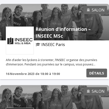
programme Présentation du Programme Grande Ecole Témoignages
étudiants & Alumni Rencontre avec les associations
SALON
Réunion d'information –
INSEEC MSc
INSEEC Paris
Afin d’aider les lycéens à s’orienter, l’INSEEC organise des journées
d’immersion. Pendant ces journées sur le campus, vous pouvez
assister à certains cours, poser des questions aux étudiants et aux
DÉTAILS
professeurs. Vous pouvez également participer à des ateliers
16 Novembre 2023
de
18:00
à
19:00
spécifiques avec nos équipes. Réunion d'informations en ligne Au
programme Présentation du Programme Grande Ecole Témoignages
étudiants & Alumni Rencontre avec les associations
SALON