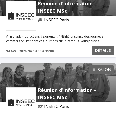
Réunion d'information –
INSEEC MSc
INSEEC Paris
Afin d’aider les lycéens à s’orienter, l’INSEEC organise des journées
d’immersion. Pendant ces journées sur le campus, vous pouvez
assister à certains cours, poser des questions aux étudiants et aux
DÉTAILS
professeurs. Vous pouvez également participer à des ateliers
14 Avril 2024
de
18:00
à
19:00
spécifiques avec nos équipes. Réunion d'informations en ligne Au
programme Présentation du Programme Grande Ecole Témoignages
étudiants & Alumni Rencontre avec les associations
SALON
Réunion d'information –
INSEEC MSc
INSEEC Paris