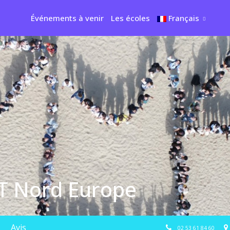
Événements à venir
Les écoles
Français
T Nord Europe
Avis
02 53 61 84 60