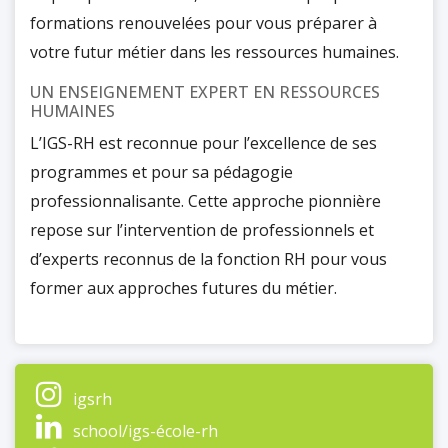
formations renouvelées pour vous préparer à
votre futur métier dans les ressources humaines.
UN ENSEIGNEMENT EXPERT EN RESSOURCES
HUMAINES
L’IGS-RH est reconnue pour l’excellence de ses
programmes et pour sa pédagogie
professionnalisante. Cette approche pionnière
repose sur l’intervention de professionnels et
d’experts reconnus de la fonction RH pour vous
former aux approches futures du métier.
Nos professeurs issus du monde académique
viennent également parfaire cette approche en
apportant une lecture à partir de grilles théoriques.
igsrh
Vous pouvez opter pour suivre votre formation en
school/igs-école-rh