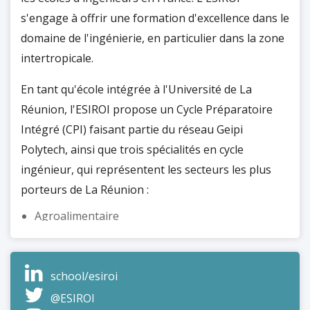
s'engage à offrir une formation d'excellence dans le
domaine de l'ingénierie, en particulier dans la zone
intertropicale.
En tant qu'école intégrée à l'Université de La
Réunion, l'ESIROI propose un Cycle Préparatoire
Intégré (CPI) faisant partie du réseau Geipi
Polytech, ainsi que trois spécialités en cycle
ingénieur, qui représentent les secteurs les plus
porteurs de La Réunion :
Agroalimentaire
Bâtiment et énergie (BE)
Informatique et télécommunications (IT)
school/esiroi
Ces spécialités répondent aux besoins et aux
@ESIROI
opportunités de développement de La Réunion, en