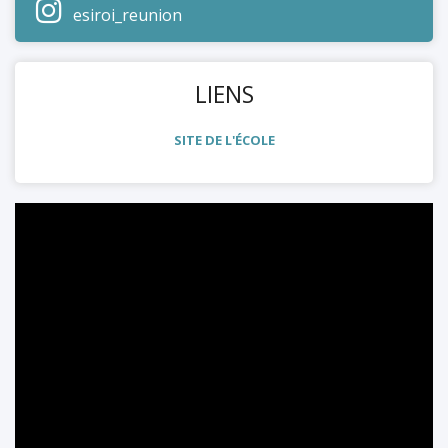
esiroi_reunion
mettant l'accent sur les domaines clés de
l'agroalimentaire, du bâtiment et de l'énergie, ainsi
que de l'informatique et des télécommunications.
LIENS
L'ESIROI s'engage à former des ingénieurs
compétents et qualifiés, prêts à relever les défis de
SITE DE L'ÉCOLE
l'industrie et de la société dans cette région.