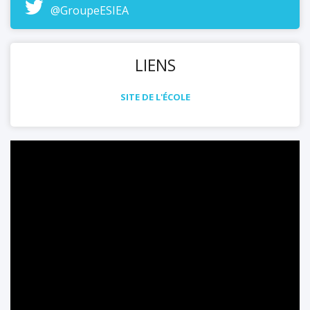
@GroupeESIEA
anglais, etc. Toutes ces opportunités permettent
aux futurs ingénieurs de développer et d'utiliser
leurs compétences techniques et professionnelles
LIENS
tout en s'épanouissant humainement.
SITE DE L'ÉCOLE