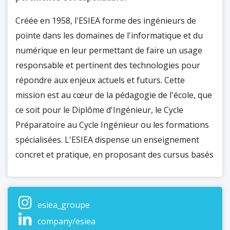
Créée en 1958, l'ESIEA forme des ingénieurs de
pointe dans les domaines de l'informatique et du
numérique en leur permettant de faire un usage
responsable et pertinent des technologies pour
répondre aux enjeux actuels et futurs. Cette
mission est au cœur de la pédagogie de l'école, que
ce soit pour le Diplôme d'Ingénieur, le Cycle
Préparatoire au Cycle Ingénieur ou les formations
spécialisées. L'ESIEA dispense un enseignement
concret et pratique, en proposant des cursus basés
sur des projets pédagogiques et personnels, l'accès
à nos 3 laboratoires et à l'Open Lab, des contacts
privilégiés avec nos 9 500 diplômés et notre réseau
esiea_groupe
de plus de 500 entreprises partenaires, des stages,
company/esiea
de l'alternance, des doubles diplômes, des cours en