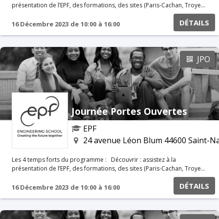
présentation de l’EPF, des formations, des sites (Paris-Cachan, Troyes,
Montpellier et Saint-Nazaire), des modalités d’admissions, de la
DÉTAILS
procédure Parcoursup et du Concours Avenir. Échanger : rencontrez
16 Décembre 2023
de
10:00
à
16:00
les équipes pédagogiques et administratives (international, stages,
métiers et débouchés, etc.), les enseignants et responsables de
majeures, les associations, les responsables des admissions.
S’informer : préparez votre rentrée en récupérant toutes les
JPO
informations pratiques (logements, aides au financement, etc.).
Visiter : parcourez les locaux avec les élèves de l’école.
Journée Portes Ouvertes
EPF
24 avenue Léon Blum 44600 Saint-Na
Les 4 temps forts du programme : Découvrir : assistez à la
présentation de l’EPF, des formations, des sites (Paris-Cachan, Troyes,
Montpellier et Saint-Nazaire), des modalités d’admissions, de la
DÉTAILS
procédure Parcoursup et du Concours Avenir. Échanger : rencontrez
16 Décembre 2023
de
10:00
à
16:00
les équipes pédagogiques et administratives (international, stages,
métiers et débouchés, etc.), les enseignants et responsables de
majeures, les associations, les responsables des admissions.