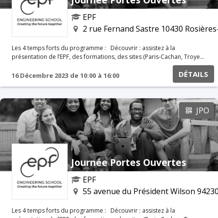
EPF
2 rue Fernand Sastre 10430 Rosières
Les 4 temps forts du programme : Découvrir : assistez à la
présentation de l’EPF, des formations, des sites (Paris-Cachan, Troyes,
Montpellier et Saint-Nazaire), des modalités d’admissions, de la
DÉTAILS
procédure Parcoursup et du Concours Avenir. Échanger : rencontrez
16 Décembre 2023
de
10:00
à
16:00
les équipes pédagogiques et administratives (international, stages,
métiers et débouchés, etc.), les enseignants et responsables de
majeures, les associations, les responsables des admissions.
S’informer : préparez votre rentrée en récupérant toutes les
JPO
informations pratiques (logements, aides au financement, etc.).
Visiter : parcourez les locaux avec les élèves de l’école.
Journée Portes Ouvertes
EPF
55 avenue du Président Wilson 9423
Les 4 temps forts du programme : Découvrir : assistez à la