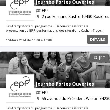
Journée Portes Ouvertes
EPF
2 rue Fernand Sastre 10430 Rosières
Les 4 temps forts du programme : Découvrir : assistez à la
présentation de l’EPF, des formations, des sites (Paris-Cachan, Troyes,
Montpellier et Saint-Nazaire), des modalités d’admissions, de la
DÉTAILS
procédure Parcoursup et du Concours Avenir. Échanger : rencontrez
16 Mars 2024
de
10:00
à
16:00
les équipes pédagogiques et administratives (international, stages,
métiers et débouchés, etc.), les enseignants et responsables de
majeures, les associations, les responsables des admissions.
S’informer : préparez votre rentrée en récupérant toutes les
JPO
informations pratiques (logements, aides au financement, etc.).
Visiter : parcourez les locaux avec les élèves de l’école.
Journée Portes Ouvertes
EPF
55 avenue du Président Wilson 9423
Les 4 temps forts du programme : Découvrir : assistez à la