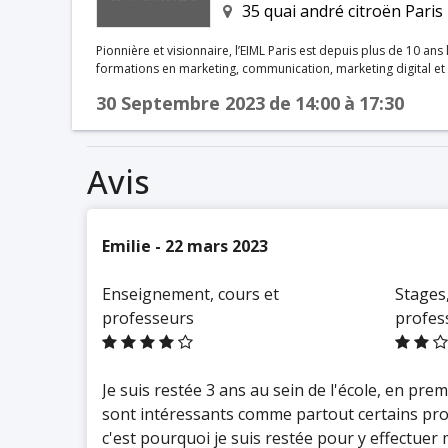
35 quai andré citroën Paris
Pionnière et visionnaire, l’EIML Paris est depuis plus de 10 ans 
formations en marketing, communication, marketing digital et man
format pédagogique en 5 ans, l’alternance, les spécialisations se
30 Septembre 2023
de
14:00
à
17:30
intervenants professionnels, les partenariats, l’EIML Paris œu
passionnés dont les compétences répondent aux attentes des maisons 
innovation et agilité guident L’EIML Paris, qui se conçoit comm
et d’échanges, dans lequel ses étudiants vivent des moments p
Avis
décrypter les codes de l’univers du luxe. L'école est aujourd'
France à Paris, Lyon, Lille et Aix-en-Provence. La Grande Ecole Internationale du Marketing et
Management du Luxe fait partie du Réseau GES (Grandes Ecole
aujourd’hui près de 9 500 étudiants et 50 ans d’expertise pé
Emilie - 22 mars 2023
aux étudiants de bénéficier de synergies pédagogiques, matér
professionnelles.
Enseignement, cours et
Stages,
professeurs
profes
Je suis restée 3 ans au sein de l'école, en pre
sont intéressants comme partout certains prof
c'est pourquoi je suis restée pour y effectuer