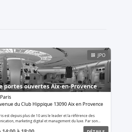
JPO
e portes ouvertes Aix-en-Provence
Paris
venue du Club Hippique 13090 Aix en Provence
aris est depuis plus de 10 ans le leader et la référence des
tion, marketing digital et management du luxe. Par son
ernance, les spécialisations sectorielles, l’international, les
e
14:00
à
18:00
DÉTAILS
partenariats, l’EIML Paris œuvre pour former des étudiants