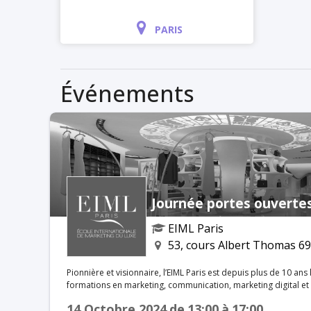
PARIS
Événements
Journée portes ouverte
EIML Paris
53, cours Albert Thomas 6
Pionnière et visionnaire, l’EIML Paris est depuis plus de 10 ans 
formations en marketing, communication, marketing digital et man
format pédagogique en 5 ans, l’alternance, les spécialisations se
14 Octobre 2024
de
13:00
à
17:00
intervenants professionnels, les partenariats, l’EIML Paris œu