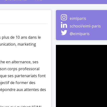
eimlparis
school/eiml-paris
@eimlparis
 plus de 10 ans dans le
nication, marketing
he en alternance, ses
, son corps professoral
 que ses partenariats font
jectif de former des
répondre aux attentes des