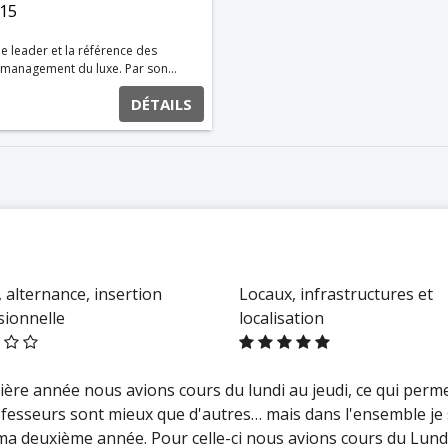
 15
le leader et la référence des
agement du luxe. Par son
ctorielles, l’international, les
DÉTAILS
vre pour former des étudiants
de luxe. Excellence,
e un véritable lieu de rencontres
rivilégiés et apprennent à
hui présente sur 4 campus en
s Spécialisées) qui compte
dagogique. Le Réseau GES permet
ielles, humaines et
 alternance, insertion
Locaux, infrastructures et
sionnelle
localisation
mière année nous avions cours du lundi au jeudi, ce qui perme
esseurs sont mieux que d'autres… mais dans l'ensemble je s
 ma deuxième année. Pour celle-ci nous avions cours du Lund