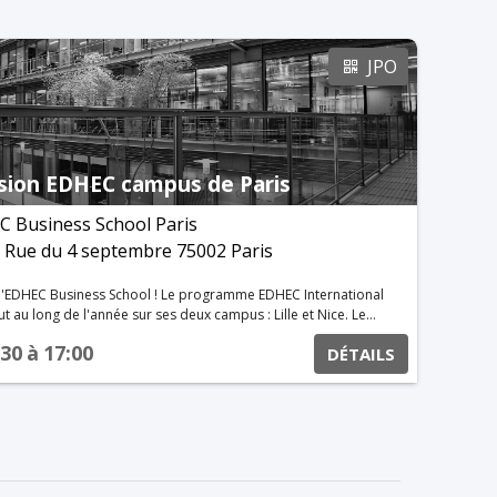
JPO
ion EDHEC campus de Paris
 Business School Paris
 Rue du 4 septembre 75002 Paris
chool ! Le programme EDHEC International
au long de l'année sur ses deux campus : Lille et Nice. Le
écouvrirez la vie d'étudiant à l'EDHEC Business School. Les
:30
à
17:00
DÉTAILS
Journées Portes Ouvertes car vous assisterez à un cours de
uoi participer à une immersion ?
ur répondre à vos questions. Vous pourrez vous
eigné en école de commerce et découvrir la pédagogie par
poser un dossier de candidature à l'EDHEC International BBA.
es pour les
re le programme EDHEC International BBA (lycéens en