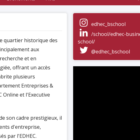
edhec_bschool
/school/edhec-busin
 quartier historique des
school/
rincipalement aux
@edhec_bschool
 recherche et en
giée, offrant un accès
abrite plusieurs
partement Entreprises &
 Online et l'Executive
e son cadre prestigieux, il
ents d'entreprise,
és par l'EDHEC.