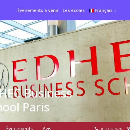
Événements à venir
Les écoles
Français
HEC Business
hool Paris
Événements
Avis
01 53 32 76 30