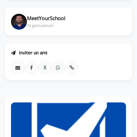
MeetYourSchool
Organisateurs
Inviter un ami
X