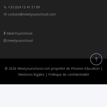
l’importance de l’expérience terrain et des stages • Choisir la
+33 (0)4 13 41 51 89
formation adaptée à son projet (management, opérationnel,
international)
contact@meetyourschool.com
MeetYourSchool
meetyourschool
© 2026 Meetyourschool.com propriété de Phoenix Education |
Mentions légales
|
Politique de confidentialité