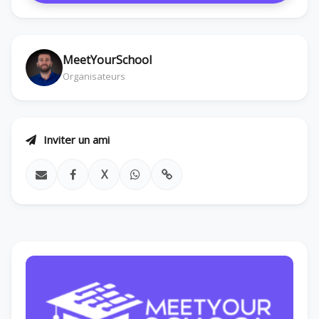
MeetYourSchool
Organisateurs
Inviter un ami
X