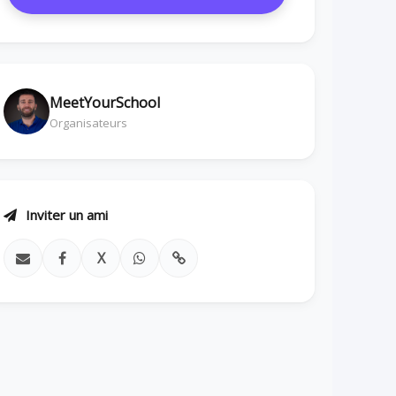
MeetYourSchool
Organisateurs
Inviter un ami
X