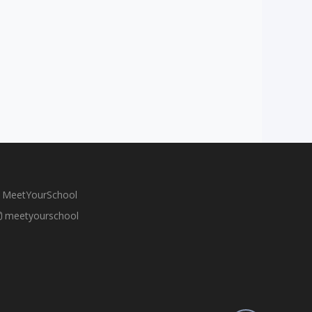
ns */ border-radius: 50%; margin-right:
olor: #666; font-size: 14px; }
MeetYourSchool
meetyourschool