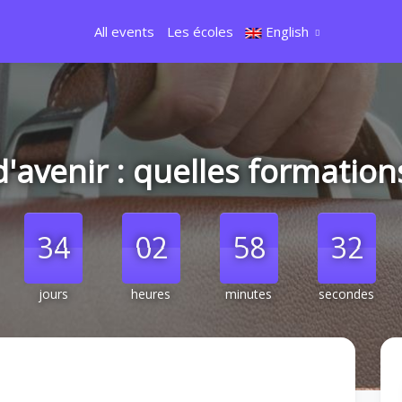
All events
Les écoles
English
d'avenir : quelles formation
000
34
34
02
02
00
58
58
00
31
31
32
jours
heures
minutes
secondes