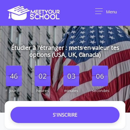
Menu
Étudier à l'étranger : mets en valeur tes
options (USA, UK, Canada)
000
46
46
02
02
00
03
03
00
05
05
06
jours
heures
minutes
secondes
S'INSCRIRE