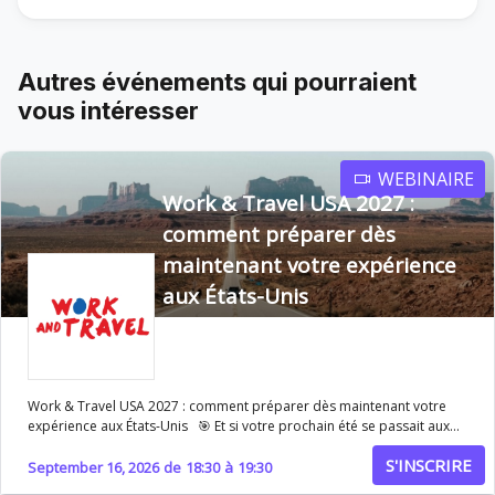
Autres événements qui pourraient
vous intéresser
WEBINAIRE
Work & Travel USA 2027 :
comment préparer dès
maintenant votre expérience
aux États-Unis
Work & Travel USA 2027 : comment préparer dès maintenant votre
expérience aux États-Unis 🎯 Et si votre prochain été se passait aux
États-Unis ? Le programme Work & Travel USA permet de vivre une
S'INSCRIRE
expérience unique : travailler sur place, voyager à travers le pays et
September 16, 2026
de
18:30
à
19:30
s’immerger dans la culture américaine pendant plusieurs mois. 👉