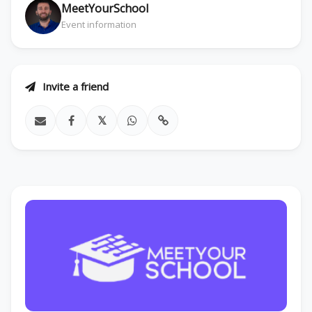
MeetYourSchool
Event information
Invite a friend
𝕏