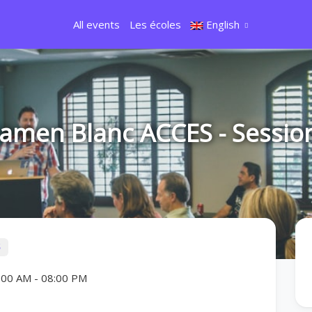
All events
Les écoles
English
amen Blanc ACCES - Sessio
7:00 AM
-
08:00 PM