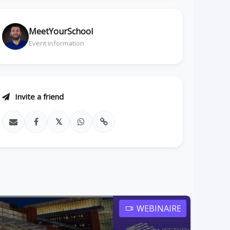
MeetYourSchool
Event information
Invite a friend
𝕏
WEBINAIRE