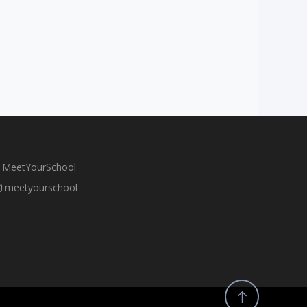
MeetYourSchool
meetyourschool