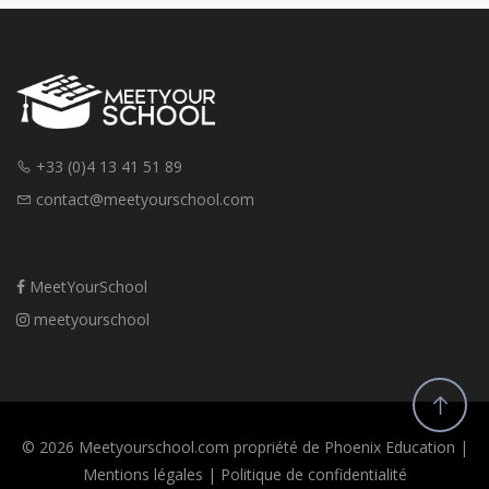
compétences et motivations • Se poser les bonnes questions pour
affiner son projet • Découvrir les erreurs fréquentes à éviter • Savoir
par où commencer concrètement (recherches, JPO, échanges…) •
Anticiper les premières étapes de Parcoursup Objectif du webinaire
Vous donner une méthode simple et efficace pour structurer votre
réflexion, gagner en clarté et avancer sereinement dans vos choix
d’orientation, sans vous disperser.
+33 (0)4 13 41 51 89
contact@meetyourschool.com
MeetYourSchool
meetyourschool
© 2026 Meetyourschool.com propriété de Phoenix Education |
Mentions légales
|
Politique de confidentialité