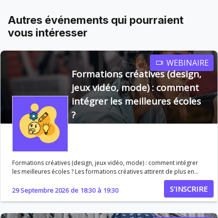
Autres événements qui pourraient
vous intéresser
WEBINAIRE
Formations créatives (design,
jeux vidéo, mode) : comment
intégrer les meilleures écoles
?
Formations créatives (design, jeux vidéo, mode) : comment intégrer
les meilleures écoles ? Les formations créatives attirent de plus en
plus de passionnés, mais intégrer les meilleures écoles de design, de
S'INSCRIRE
mode ou de jeux vidéo demande bien plus qu’un bon dossier
29 Septembre 2026
de
18:30
à
19:30
scolaire. Portfolio, créativité, motivation… les critères de sélection
sont spécifiques et exigeants. Ce webinaire vous aide à comprendre
les attentes des écoles et à maximiser vos chances d’admission.