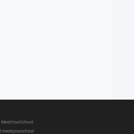
mation • Adapter son orientation aux évolutions du marché •
ctif du webinaire Vous donner une
ofessionnelles de demain et vous aider à orienter vos choix
iers d’avenir et des compétences les plus recherchées.
MeetYourSchool
meetyourschool