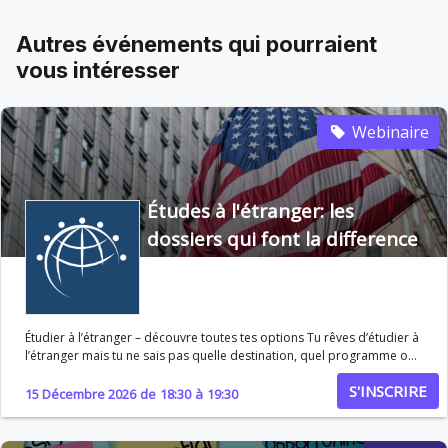
Autres événements qui pourraient
vous intéresser
Webinaire
Études à l'étranger: les
dossiers qui font la difference
Étudier à l’étranger – découvre toutes tes options Tu rêves d’étudier à
l’étranger mais tu ne sais pas quelle destination, quel programme ou
quel parcours correspond le mieux à ton profil, ton niveau ou ton
S'INSCRIRE
projet professionnel ? Ce webinaire t’aide à y voir clair en explorant
15 Décembre 2026
de
18:30
à
19:30
toutes les options possibles pour vivre une expérience académique à
l’international : universités, programmes académiques, échanges,
séjours courts, stages ou immersions. En 1 heure, tu obtiendras une