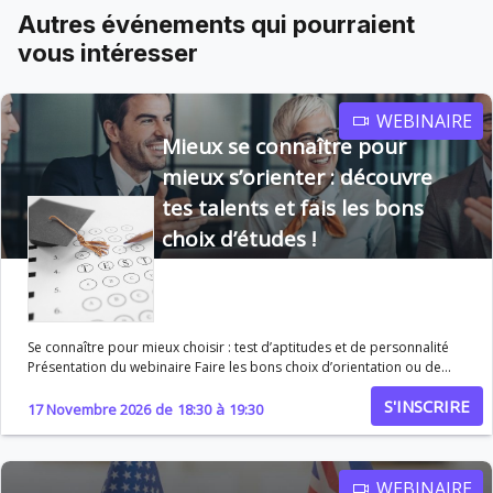
Autres événements qui pourraient
vous intéresser
WEBINAIRE
Mieux se connaître pour
mieux s’orienter : découvre
tes talents et fais les bons
choix d’études !
Se connaître pour mieux choisir : test d’aptitudes et de personnalité
Présentation du webinaire Faire les bons choix d’orientation ou de
carrière suppose avant tout de bien se connaître. Pourtant, il est
S'INSCRIRE
souvent difficile d’identifier clairement ses compétences, ses
17 Novembre 2026
de
18:30
à
19:30
motivations et ses préférences. Ce webinaire a été conçu pour vous
aider à mieux comprendre votre profil grâce aux tests d’aptitudes et
de personnalité, et à utiliser ces résultats pour prendre des décisions
éclairées et cohérentes avec vos objectifs. Au programme
WEBINAIRE