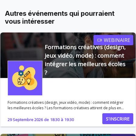
Autres événements qui pourraient
vous intéresser
WEBINAIRE
Formations créatives (design,
jeux vidéo, mode) : comment
intégrer les meilleures écoles
?
Formations créatives (design, jeux vidéo, mode) : comment intégrer
les meilleures écoles ? Les formations créatives attirent de plus en
plus de passionnés, mais intégrer les meilleures écoles de design, de
S'INSCRIRE
mode ou de jeux vidéo demande bien plus qu’un bon dossier
29 Septembre 2026
de
18:30
à
19:30
scolaire. Portfolio, créativité, motivation… les critères de sélection
sont spécifiques et exigeants. Ce webinaire vous aide à comprendre
les attentes des écoles et à maximiser vos chances d’admission.