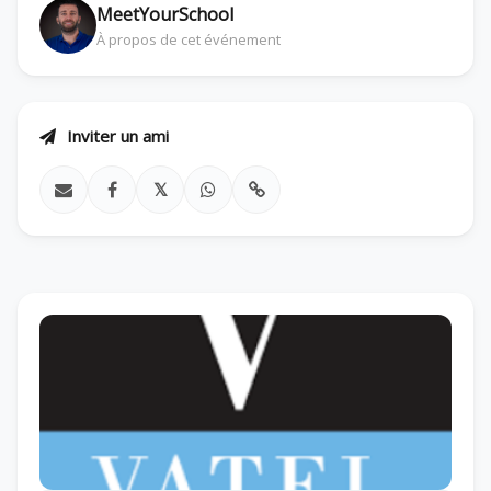
MeetYourSchool
À propos de cet événement
Inviter un ami
𝕏