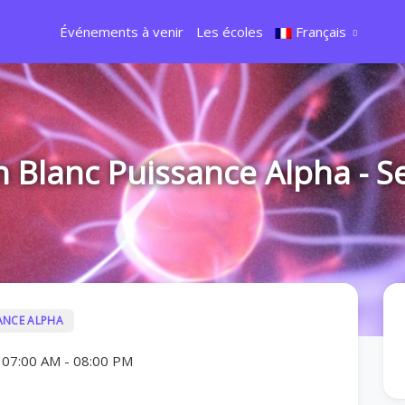
Événements à venir
Les écoles
Français
Blanc Puissance Alpha - S
ANCE ALPHA
 07:00 AM
-
08:00 PM