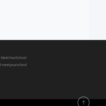
MeetYourSchool
meetyourschool