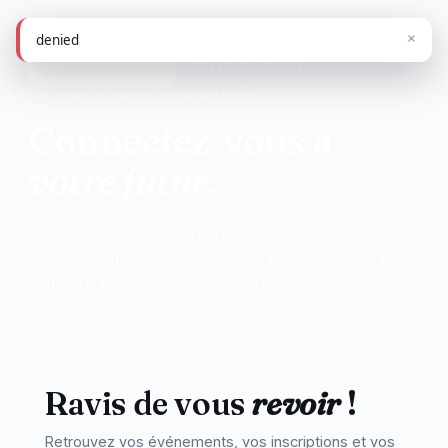
×
denied
MeetYourSchool
SALONS · JPO · WEBINAIRES
Connectez-vous à
votre futur
.
Salons virtuels, journées portes ouvertes, webinaires :
suivez vos inscriptions, échangez avec les écoles et
trouvez la formation qui vous correspond.
Ravis de vous
revoir
!
Retrouvez vos événements, vos inscriptions et vos