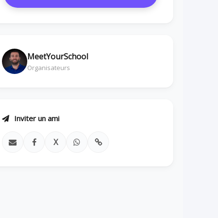
MeetYourSchool
Organisateurs
Inviter un ami
X