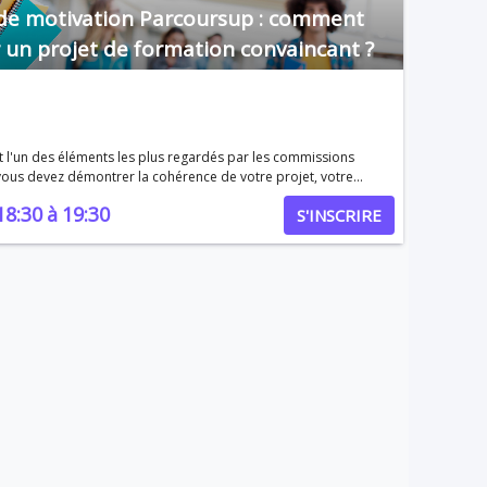
 de motivation Parcoursup : comment
 un projet de formation convaincant ?
t l'un des éléments les plus regardés par les commissions
vous devez démontrer la cohérence de votre projet, votre
vec la formation visée. Pourtant, beaucoup de candidats
18:30
à
19:30
S'INSCRIRE
t dans les pièges classiques. Ce webinaire vous donne une
projet qui marque les commissions et maximise vos chances
les concrets pour appuyer
s et différenciants, formation par formation, et maximiser
rcoursup.