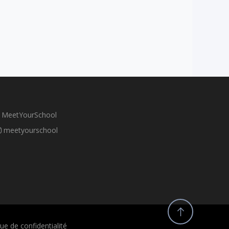
MeetYourSchool
meetyourschool
que de confidentialité