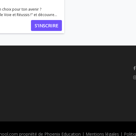
n choix pour ton avenir ?
e Voie et Réussis !" et découvre
nsition. Ce que tu vas
S'INSCRIRE
our une réorientation réussie.
 Témoignages de
 { display:
ool.com propriété de Phoenix Education |
Mentions légales
|
Politi