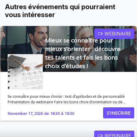
Autres événements qui pourraient
vous intéresser
WEBINAIRE
Mieux se connaître pour
mieux s’orienter : découvre
tes talents et fais les bons
choix d’études !
Se connaître pour mieux choisir : test d’aptitudes et de personnalité
Présentation du webinaire Faire les bons choix d’orientation ou de
carrière suppose avant tout de bien se connaître. Pourtant, il est
S'INSCRIRE
souvent difficile d’identifier clairement ses compétences, ses
November 17, 2026
de
18:30
à
19:30
motivations et ses préférences. Ce webinaire a été conçu pour vous
aider à mieux comprendre votre profil grâce aux tests d’aptitudes et
de personnalité, et à utiliser ces résultats pour prendre des décisions
éclairées et cohérentes avec vos objectifs. Au programme
WEBINAIRE