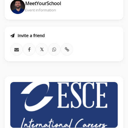
MeetYourSchool
Event information
Invite a friend
𝕏