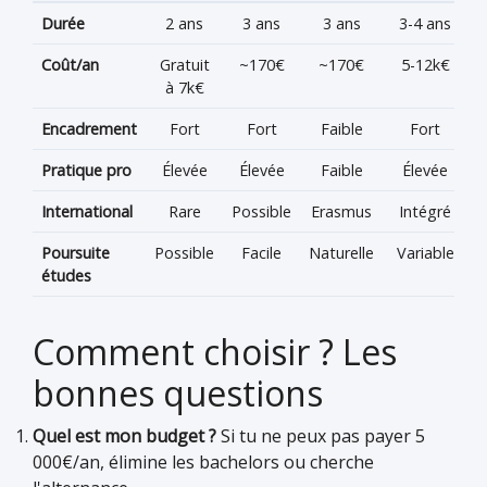
Durée
2 ans
3 ans
3 ans
3-4 ans
Coût/an
Gratuit
~170€
~170€
5-12k€
à 7k€
Encadrement
Fort
Fort
Faible
Fort
Pratique pro
Élevée
Élevée
Faible
Élevée
International
Rare
Possible
Erasmus
Intégré
Poursuite
Possible
Facile
Naturelle
Variable
études
Comment choisir ? Les
bonnes questions
Quel est mon budget ?
Si tu ne peux pas payer 5
000€/an, élimine les bachelors ou cherche