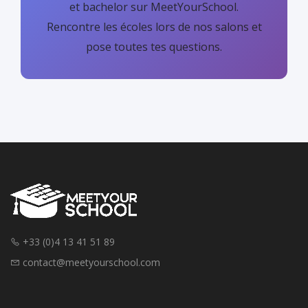
et bachelor sur MeetYourSchool.
Rencontre les écoles lors de nos salons et
pose toutes tes questions.
+33 (0)4 13 41 51 89
contact@meetyourschool.com