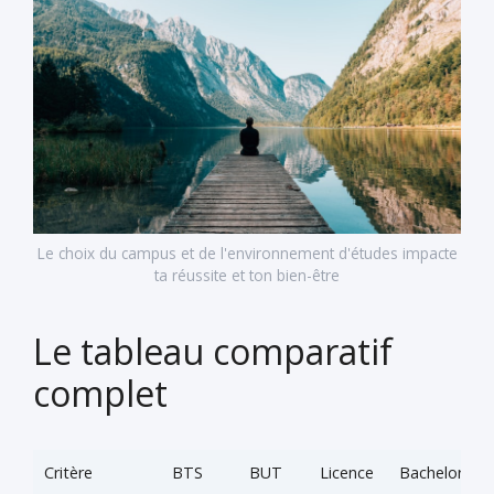
Le choix du campus et de l'environnement d'études impacte
ta réussite et ton bien-être
Le tableau comparatif
complet
Critère
BTS
BUT
Licence
Bachelor