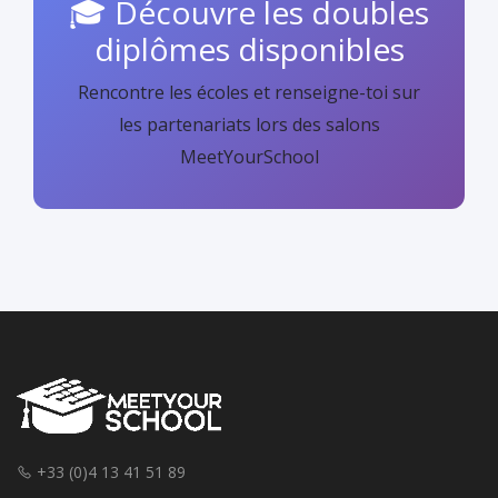
🎓 Découvre les doubles
diplômes disponibles
Rencontre les écoles et renseigne-toi sur
les partenariats lors des salons
MeetYourSchool
+33 (0)4 13 41 51 89