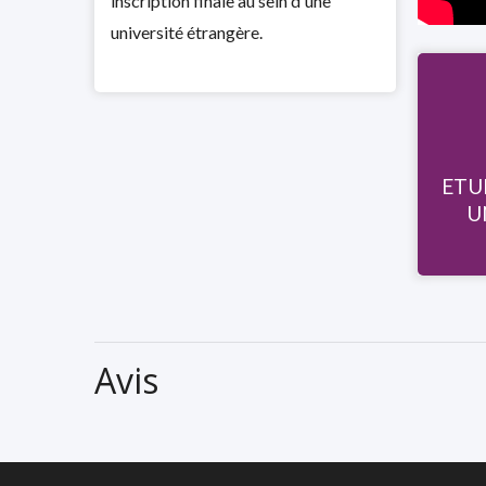
inscription finale au sein d'une
université étrangère.
ETU
U
Avis