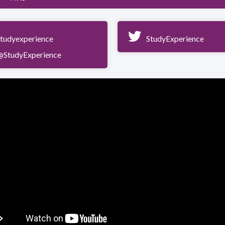
studyexperience
StudyExperience
@StudyExperience