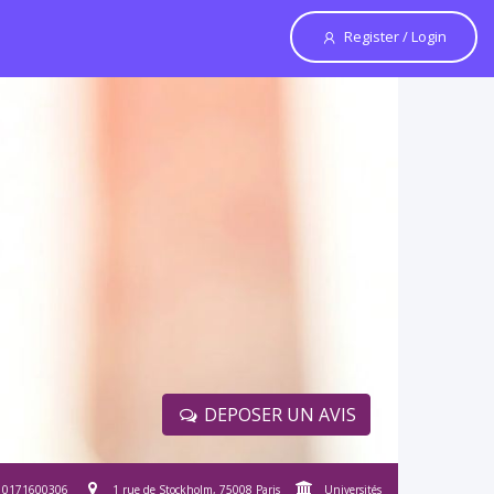
Register / Login
DEPOSER UN AVIS
0171600306
1 rue de Stockholm, 75008 Paris
Universités