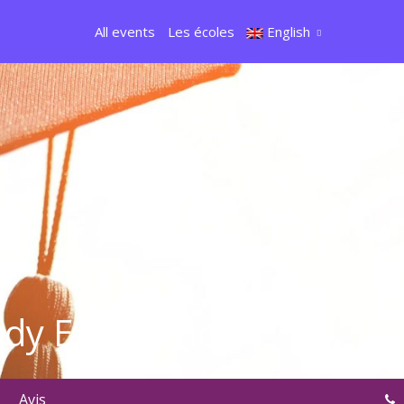
All events
Les écoles
English
udy Experience
Avis