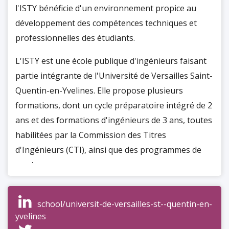
l'ISTY bénéficie d'un environnement propice au
développement des compétences techniques et
professionnelles des étudiants.
L'ISTY est une école publique d'ingénieurs faisant
partie intégrante de l'Université de Versailles Saint-
Quentin-en-Yvelines. Elle propose plusieurs
formations, dont un cycle préparatoire intégré de 2
ans et des formations d'ingénieurs de 3 ans, toutes
habilitées par la Commission des Titres
d'Ingénieurs (CTI), ainsi que des programmes de
masters.
Lors de sa création en 1992, l'école se concentrait
principalement sur la formation d'ingénieurs en
school/universit-de-versailles-st--quentin-en-
yvelines
Informatique. Cette filière offre une formation