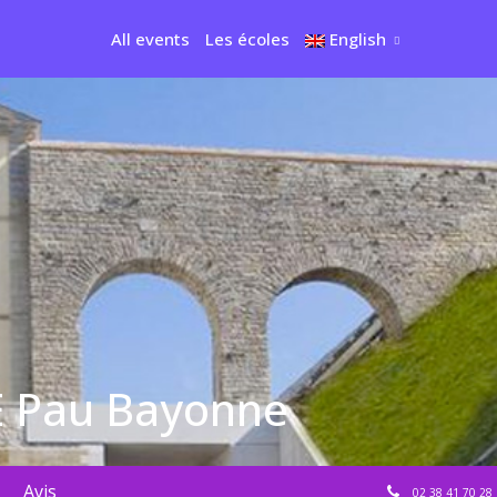
All events
Les écoles
English
E Pau Bayonne
Avis
02 38 41 70 28