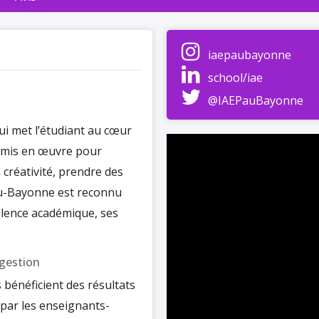
iaepaubayonne
school/iae
@IAEPauBayonne
i met l’étudiant au cœur
 mis en œuvre pour
créativité, prendre des
Pau-Bayonne est reconnu
llence académique, ses
 gestion
 bénéficient des résultats
 par les enseignants-