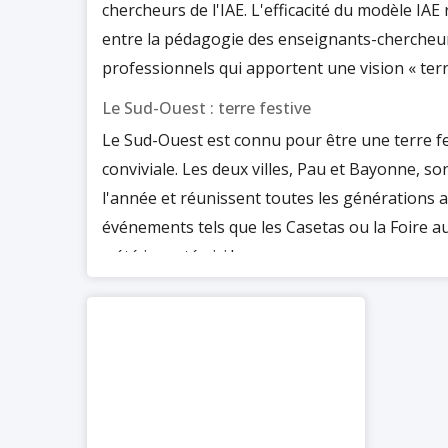
chercheurs de l'IAE. L'efficacité du modèle IAE
entre la pédagogie des enseignants-chercheurs
professionnels qui apportent une vision « terr
Le Sud-Ouest : terre festive
Le Sud-Ouest est connu pour être une terre fes
conviviale. Les deux villes, Pau et Bayonne, s
l'année et réunissent toutes les générations 
événements tels que les Casetas ou la Foire au 
a été inventée ici !
Un cadre de vie exceptionnel
L'IAE Pau-Bayonne est l'une des rares écoles à 
plaisirs de la montagne et de la plage. Le ca
des plages basco-landaises et des stations p
Bayonne est situé sur la côte basque à proxim
randonnées.