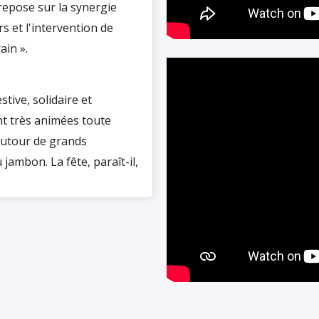
 repose sur la synergie
 et l'intervention de
ain ».
tive, solidaire et
ont très animées toute
autour de grands
jambon. La fête, paraît-il,
offrir à ses étudiants les
mpus de Pau est à une heure
yrénéennes. Le campus de
ité des premières