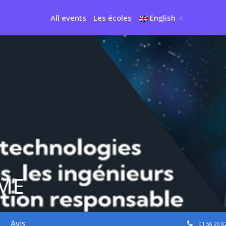
All events
Les écoles
English
ME
Avis
01 56 20 6